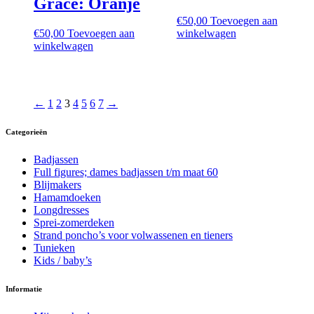
Grace: Oranje
€
50,00
Toevoegen aan
€
50,00
Toevoegen aan
winkelwagen
winkelwagen
←
1
2
3
4
5
6
7
→
Categorieën
Badjassen
Full figures; dames badjassen t/m maat 60
Blijmakers
Hamamdoeken
Longdresses
Sprei-zomerdeken
Strand poncho’s voor volwassenen en tieners
Tunieken
Kids / baby’s
Informatie