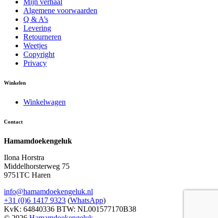
Mijn verhaal
Algemene voorwaarden
Q & A’s
Levering
Retourneren
Weetjes
Copyright
Privacy
Winkelen
Winkelwagen
Contact
Hamamdoekengeluk
Ilona Horstra
Middelhorsterweg 75
9751TC Haren
info@hamamdoekengeluk.nl
+31 (0)6 1417 9323
(
WhatsApp
)
KvK: 64840336
BTW: NL001577170B38
© 2026
Hamamdoekengeluk