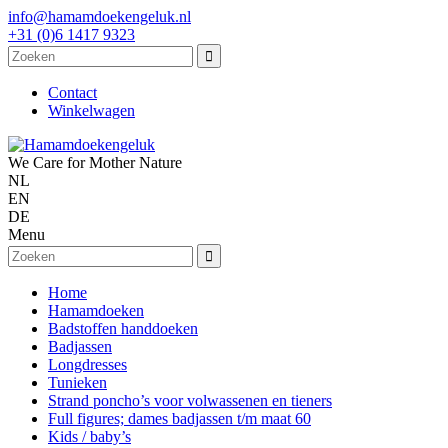
info@hamamdoekengeluk.nl
+31 (0)6 1417 9323
Contact
Winkelwagen
We Care for Mother Nature
NL
EN
DE
Menu
Home
Hamamdoeken
Badstoffen handdoeken
Badjassen
Longdresses
Tunieken
Strand poncho’s voor volwassenen en tieners
Full figures; dames badjassen t/m maat 60
Kids / baby’s