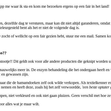
 app me waar ik sta en kom me bezoeken ergens op een fair in het land!
n, dezelfde dag te versturen, maar kan dit niet altijd garanderen, omdat
teleurgesteld bent als het er niet de volgende dag is.
e zocht of wellicht op een fair gezien hebt, stuur me een mail. Samen k
ho??
stootje!! Dit geldt ook voor alle andere producten die geknipt worden
 nauwelijks meer in. De enzym behandeling die het ondergaan heeft en w
 en gewassen zijn.
genaar die de hamamdoeken zelf ook wilde verkopen. Als textielkenner en
te nemen en heeft deze, zoals hij het zelf verwoordde,
'een beste optater
en, niet verkleurd en ook niet gaan pluizen. Geen verschil met hoe z
r alles wat je maar wilt.