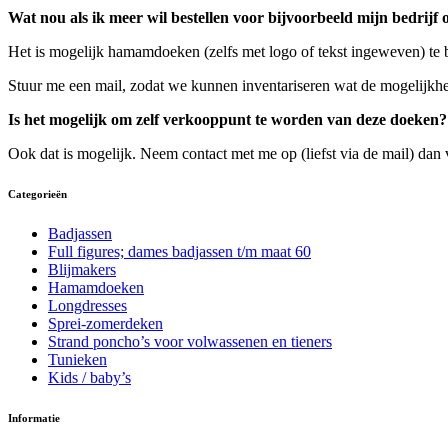
Wat nou als ik meer wil bestellen voor bijvoorbeeld mijn bedrijf 
Het is mogelijk hamamdoeken (zelfs met logo of tekst ingeweven) te bes
Stuur me een mail, zodat we kunnen inventariseren wat de mogelijkhe
Is het mogelijk om zelf verkooppunt te worden van deze doeken?
Ook dat is mogelijk. Neem contact met me op (liefst via de mail) dan v
Categorieën
Badjassen
Full figures; dames badjassen t/m maat 60
Blijmakers
Hamamdoeken
Longdresses
Sprei-zomerdeken
Strand poncho’s voor volwassenen en tieners
Tunieken
Kids / baby’s
Informatie