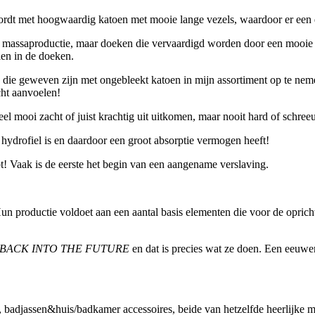
dt met hoogwaardig katoen met mooie lange vezels, waardoor er een du
 massaproductie, maar doeken die vervaardigd worden door een mooi
len in de doeken.
ie geweven zijn met ongebleekt katoen in mijn assortiment op te neme
cht aanvoelen!
l mooi zacht of juist krachtig uit uitkomen, maar nooit hard of schree
hydrofiel is en daardoor een groot absorptie vermogen heeft!
t! Vaak is de eerste het begin van een aangename verslaving.
un productie voldoet aan een aantal basis elementen die voor de oprichts
 BACK INTO THE FUTURE
en dat is precies wat ze doen. Een eeuwe
badjassen&huis/badkamer accessoires, beide van hetzelfde heerlijke mate