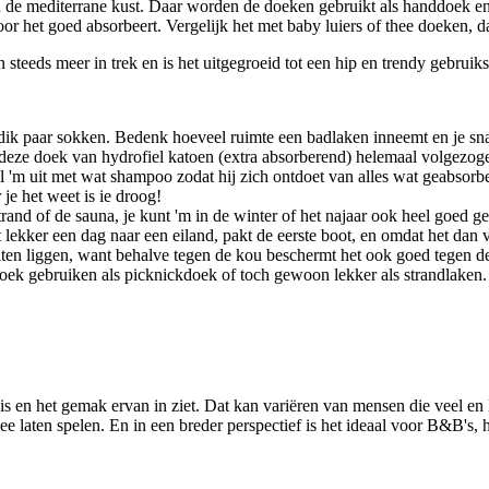
 mediterrane kust. Daar worden de doeken gebruikt als handdoek en fei
 het goed absorbeert. Vergelijk het met baby luiers of thee doeken, 
 steeds meer in trek en is het uitgegroeid tot een hip en trendy gebrui
dik paar sokken. Bedenk hoeveel ruimte een badlaken inneemt en je sna
ze doek van hydrofiel katoen (extra absorberend) helemaal volgezogen m
 'm uit met wat shampoo zodat hij zich ontdoet van alles wat geabsorb
je het weet is ie droog!
strand of de sauna, je kunt 'm in de winter of het najaar ook heel goed 
t lekker een dag naar een eiland, pakt de eerste boot, en omdat het dan
laten liggen, want behalve tegen de kou beschermt het ook goed tegen de 
ek gebruiken als picknickdoek of toch gewoon lekker als strandlaken. 
s en het gemak ervan in ziet. Dat kan variëren van mensen die veel en li
laten spelen. En in een breder perspectief is het ideaal voor B&B's, ho