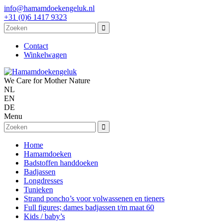
info@hamamdoekengeluk.nl
+31 (0)6 1417 9323
Contact
Winkelwagen
We Care for Mother Nature
NL
EN
DE
Menu
Home
Hamamdoeken
Badstoffen handdoeken
Badjassen
Longdresses
Tunieken
Strand poncho’s voor volwassenen en tieners
Full figures; dames badjassen t/m maat 60
Kids / baby’s