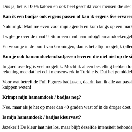
Dus ja, het is 100% katoen en ook heel geschikt voor mensen die slec
Kan ik een badjas ook ergens passen of kan ik ergens live ervaren
Natuurlijk! Mail me even voor mijn agenda en kom langs op een markt 
Twijfel je over de maat?? Stuur een mail naar info@hamamdoekengeluk
En woon je in de buurt van Groningen, dan is het altijd mogelijk (all
Kun je ook hamamdoeken/badjassen leveren die niet niet op de si
In goed overleg is veel mogelijk. Mocht ik al een bestelling hebben l
rekening mee dat het echt mensenwerk in Turkije is. Dat het gemiddel
Voor wat betreft de Full Figures badjassen, daarin kan ik alle aanpas
knippen weten!
Krimpt mijn hamamdoek / badjas nog?
Nee, maar als je het op meer dan 40 graden wast of in de droger doet,
Is mijn hamamdoek / badjas kleurvast?
Jazeker!! De kleur laat niet los, maar blijft dezelfde intensiteit behoud