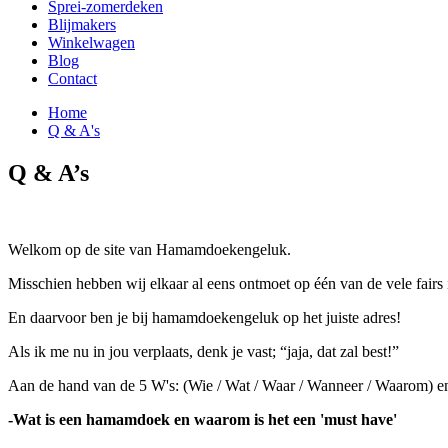
Sprei-zomerdeken
Blijmakers
Winkelwagen
Blog
Contact
Home
Q & A's
Q & A’s
Welkom op de site van Hamamdoekengeluk.
Misschien hebben wij elkaar al eens ontmoet op één van de vele fair
En daarvoor ben je bij hamamdoekengeluk op het juiste adres!
Als ik me nu in jou verplaats, denk je vast; “jaja, dat zal best!”
Aan de hand van de 5 W's: (Wie / Wat / Waar / Wanneer / Waarom) en 
-Wat is een hamamdoek en waarom is het een 'must have'