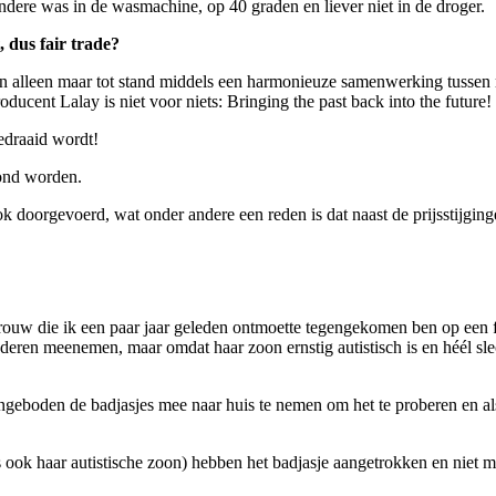
ere was in de wasmachine, op 40 graden en liever niet in de droger.
 dus fair trade?
alleen maar tot stand middels een harmonieuze samenwerking tussen
ucent Lalay is niet voor niets: Bringing the past back into the future!
edraaid wordt!
oond worden.
doorgevoerd, wat onder andere een reden is dat naast de prijsstijginge
rouw die ik een paar jaar geleden ontmoette tegengekomen ben op een fai
nderen meenemen, maar omdat haar zoon ernstig autistisch is en héél sle
angeboden de badjasjes mee naar huis te nemen om het te proberen en al
ook haar autistische zoon) hebben het badjasje aangetrokken en niet meer