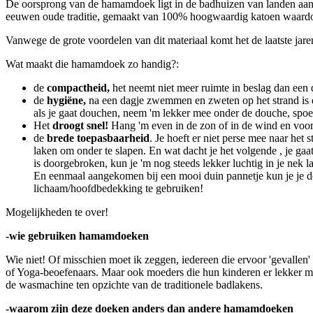
De oorsprong van de hamamdoek ligt in de badhuizen van landen aan de
eeuwen oude traditie, gemaakt van 100% hoogwaardig katoen waardoor
Vanwege de grote voordelen van dit materiaal komt het de laatste jaren
Wat maakt die hamamdoek zo handig?:
de
compactheid,
het neemt niet meer ruimte in beslag dan een 
de
hygiëne,
na een dagje zwemmen en zweten op het strand is de
als je gaat douchen, neem 'm lekker mee onder de douche, spoel
Het
droogt snel!
Hang 'm even in de zon of in de wind en voor 
de
brede toepasbaarheid
. Je hoeft er niet perse mee naar het 
laken om onder te slapen. En wat dacht je het volgende , je gaa
is doorgebroken, kun je 'm nog steeds lekker luchtig in je nek 
En eenmaal aangekomen bij een mooi duin pannetje kun je je do
lichaam/hoofdbedekking te gebruiken!
Mogelijkheden te over!
-wie gebruiken hamamdoeken
Wie niet! Of misschien moet ik zeggen, iedereen die ervoor 'gevallen' i
of Yoga-beoefenaars. Maar ook moeders die hun kinderen er lekker mee 
de wasmachine ten opzichte van de traditionele badlakens.
-waarom zijn deze doeken anders dan andere hamamdoeken