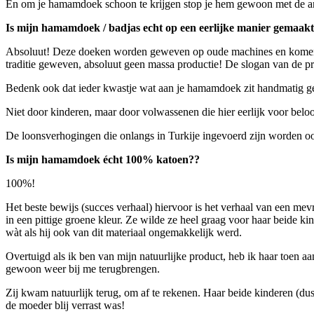
En om je hamamdoek schoon te krijgen stop je hem gewoon met de and
Is mijn hamamdoek / badjas echt op een eerlijke manier gemaakt,
Absoluut! Deze doeken worden geweven op oude machines en komen 
traditie geweven, absoluut geen massa productie! De slogan van de prod
Bedenk ook dat ieder kwastje wat aan je hamamdoek zit handmatig g
Niet door kinderen, maar door volwassenen die hier eerlijk voor bel
De loonsverhogingen die onlangs in Turkije ingevoerd zijn worden ook 
Is mijn hamamdoek écht 100% katoen??
100%!
Het beste bewijs (succes verhaal) hiervoor is het verhaal van een mev
in een pittige groene kleur. Ze wilde ze heel graag voor haar beide ki
wàt als hij ook van dit materiaal ongemakkelijk werd.
Overtuigd als ik ben van mijn natuurlijke product, heb ik haar toen a
gewoon weer bij me terugbrengen.
Zij kwam natuurlijk terug, om af te rekenen. Haar beide kinderen (dus 
de moeder blij verrast was!