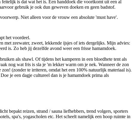
telijk is dat wat het is. Een handdoek die voortkomt uit een al
daarvoor gebruik je ook dun geweven doeken en geen badstof.
ksvoorwerp. Niet alleen voor de vrouw een absolute 'must have'.
pt het voordeel.
et zeewater, zweet, lekkende ijsjes of iets dergelijks. Mijn advies:
eerd is. Zo heb jij dezelfde avond weer een frisse hamamdoek.
gebruiken als shawl. Of tijdens het kamperen in een bloedhete tent als
 vaak nog wat fris is sla je 'm lekker warm om je nek. Wanneer de zon
zon! (zonder te irriteren, omdat het een 100% natuurlijk materiaal is).
Doe je een dagje cultureel dan is je hamamdoek prima als
cht bepakt reizen, strand / sauna liefhebbers, trend volgers, sporters
tels, spa's, yogascholen etc. Het scheelt namelijk een hoop ruimte in