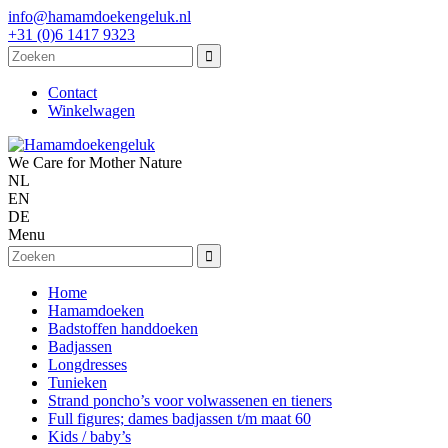
info@hamamdoekengeluk.nl
+31 (0)6 1417 9323
Contact
Winkelwagen
We Care for Mother Nature
NL
EN
DE
Menu
Home
Hamamdoeken
Badstoffen handdoeken
Badjassen
Longdresses
Tunieken
Strand poncho’s voor volwassenen en tieners
Full figures; dames badjassen t/m maat 60
Kids / baby’s