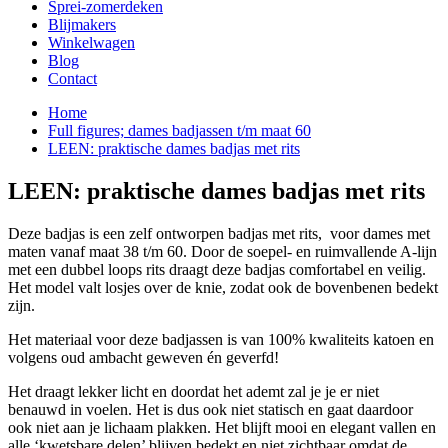
Sprei-zomerdeken
Blijmakers
Winkelwagen
Blog
Contact
Home
Full figures; dames badjassen t/m maat 60
LEEN: praktische dames badjas met rits
LEEN: praktische dames badjas met rits
Deze badjas is een zelf ontworpen badjas met rits, voor dames met
maten vanaf maat 38 t/m 60. Door de soepel- en ruimvallende A-lijn
met een dubbel loops rits draagt deze badjas comfortabel en veilig.
Het model valt losjes over de knie, zodat ook de bovenbenen bedekt
zijn.
Het materiaal voor deze badjassen is van 100% kwaliteits katoen en
volgens oud ambacht geweven én geverfd!
Het draagt lekker licht en doordat het ademt zal je je er niet
benauwd in voelen. Het is dus ook niet statisch en gaat daardoor
ook niet aan je lichaam plakken. Het blijft mooi en elegant vallen en
alle ‘kwetsbare delen’ blijven bedekt en niet zichtbaar omdat de