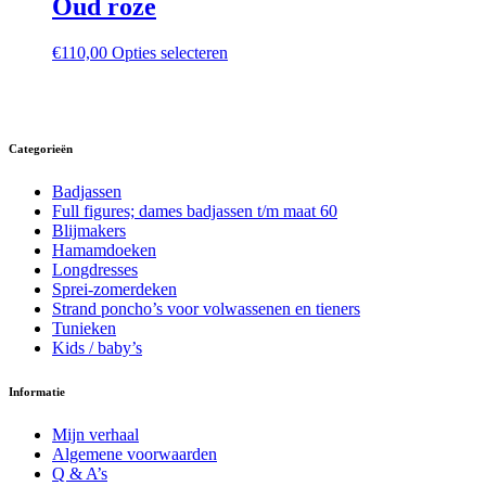
Oud roze
de
de
productpagina
produ
Dit
€
110,00
Opties selecteren
product
heeft
meerdere
variaties.
Deze
Categorieën
optie
kan
Badjassen
gekozen
Full figures; dames badjassen t/m maat 60
worden
Blijmakers
op
Hamamdoeken
de
Longdresses
productpagina
Sprei-zomerdeken
Strand poncho’s voor volwassenen en tieners
Tunieken
Kids / baby’s
Informatie
Mijn verhaal
Algemene voorwaarden
Q & A’s