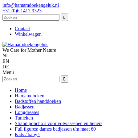
info@hamamdoekengeluk.nl
+31 (0)6 1417 9323
Contact
Winkelwagen
We Care for Mother Nature
NL
EN
DE
Menu
Home
Hamamdoeken
Badstoffen handdoeken
Badjassen
Longdresses
Tunieken
Strand poncho’s voor volwassenen en tieners
Full figures; dames badjassen t/m maat 60
Kids / baby’s