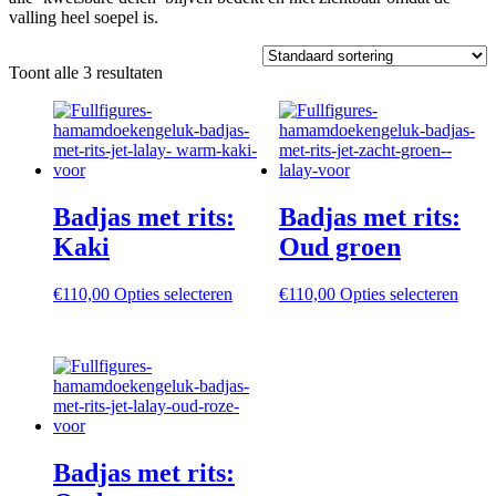
valling heel soepel is.
Toont alle 3 resultaten
Badjas met rits:
Badjas met rits:
Kaki
Oud groen
Dit
Dit
€
110,00
Opties selecteren
€
110,00
Opties selecteren
product
produ
heeft
heeft
meerdere
meer
variaties.
variat
Deze
Deze
optie
optie
kan
kan
gekozen
geko
Badjas met rits:
worden
word
op
op