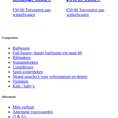
€
50,00
Toevoegen aan
€
50,00
Toevoegen aan
winkelwagen
winkelwagen
Categorieën
Badjassen
Full figures; dames badjassen t/m maat 60
Blijmakers
Hamamdoeken
Longdresses
Sprei-zomerdeken
Strand poncho’s voor volwassenen en tieners
Tunieken
Kids / baby’s
Informatie
Mijn verhaal
Algemene voorwaarden
Q & A’s