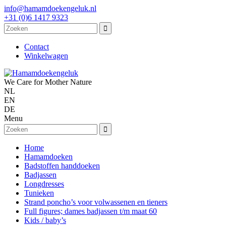
info@hamamdoekengeluk.nl
+31 (0)6 1417 9323
Contact
Winkelwagen
We Care for Mother Nature
NL
EN
DE
Menu
Home
Hamamdoeken
Badstoffen handdoeken
Badjassen
Longdresses
Tunieken
Strand poncho’s voor volwassenen en tieners
Full figures; dames badjassen t/m maat 60
Kids / baby’s