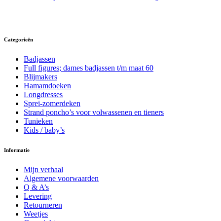
product
heeft
meerdere
variaties.
Deze
Categorieën
optie
kan
Badjassen
gekozen
Full figures; dames badjassen t/m maat 60
worden
Blijmakers
op
Hamamdoeken
de
Longdresses
productpagina
Sprei-zomerdeken
Strand poncho’s voor volwassenen en tieners
Tunieken
Kids / baby’s
Informatie
Mijn verhaal
Algemene voorwaarden
Q & A’s
Levering
Retourneren
Weetjes