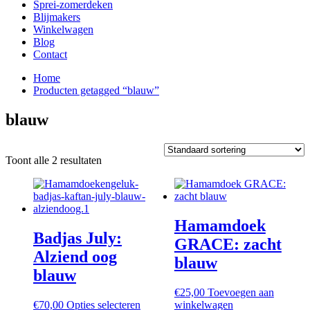
Sprei-zomerdeken
Blijmakers
Winkelwagen
Blog
Contact
Home
Producten getagged “blauw”
blauw
Toont alle 2 resultaten
Hamamdoek
Badjas July:
GRACE: zacht
Alziend oog
blauw
blauw
€
25,00
Toevoegen aan
Dit
€
70,00
Opties selecteren
winkelwagen