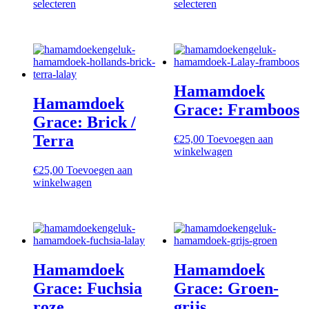
prijs
Dit
prijs
prijs
Dit
prijs
selecteren
selecteren
was:
product
is:
was:
product
is:
€60,00.
heeft
€32,50.
€60,00.
heeft
€32,50.
meerdere
meerdere
variaties.
variaties.
Deze
Deze
optie
optie
Hamamdoek
kan
kan
Hamamdoek
gekozen
gekozen
Grace: Framboos
worden
worden
Grace: Brick /
op
op
Terra
€
25,00
Toevoegen aan
de
de
winkelwagen
productpagina
productpagina
€
25,00
Toevoegen aan
winkelwagen
Hamamdoek
Hamamdoek
Grace: Fuchsia
Grace: Groen-
roze
grijs