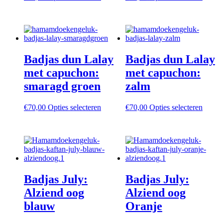
product
produc
heeft
heeft
meerdere
meerd
variaties.
variati
Deze
Deze
optie
optie
Badjas dun Lalay
Badjas dun Lalay
kan
kan
gekozen
gekoz
met capuchon:
met capuchon:
worden
worde
smaragd groen
zalm
op
op
de
de
productpagina
produc
Dit
Dit
€
70,00
Opties selecteren
€
70,00
Opties selecteren
product
produc
heeft
heeft
meerdere
meerd
variaties.
variati
Deze
Deze
optie
optie
kan
kan
Badjas July:
Badjas July:
gekozen
gekoz
worden
worde
Alziend oog
Alziend oog
op
op
blauw
Oranje
de
de
productpagina
produc