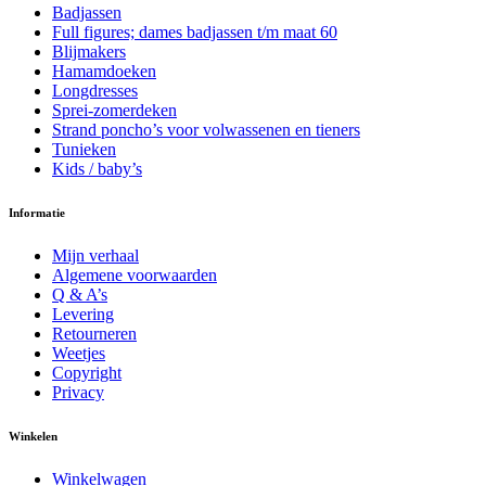
Badjassen
Full figures; dames badjassen t/m maat 60
Blijmakers
Hamamdoeken
Longdresses
Sprei-zomerdeken
Strand poncho’s voor volwassenen en tieners
Tunieken
Kids / baby’s
Informatie
Mijn verhaal
Algemene voorwaarden
Q & A’s
Levering
Retourneren
Weetjes
Copyright
Privacy
Winkelen
Winkelwagen