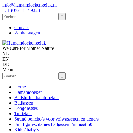
info@hamamdoekengeluk.nl
+31 (0)6 1417 9323
Contact
Winkelwagen
We Care for Mother Nature
NL
EN
DE
Menu
Home
Hamamdoeken
Badstoffen handdoeken
Badjassen
Longdresses
Tunieken
Strand poncho’s voor volwassenen en tieners
Full figures; dames badjassen t/m maat 60
Kids / baby’s