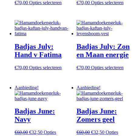
Dit
Dit
€
70,00
Opties selecteren
€
70,00
Opties selecteren
product
produc
heeft
heeft
meerdere
meerd
variaties.
variati
Deze
Deze
optie
optie
kan
kan
Badjas July:
Badjas July: Zon
gekozen
gekoz
worden
worde
Hand v Fatima
en Maan energie
op
op
de
de
Dit
Dit
€
70,00
Opties selecteren
€
70,00
Opties selecteren
productpagina
produc
product
produc
heeft
heeft
meerdere
meerd
Aanbieding!
Aanbieding!
variaties.
variati
Deze
Deze
optie
optie
kan
kan
Badjas June:
Badjas June:
gekozen
gekoz
worden
worde
Navy
Zomers geel
op
op
de
de
Oorspronkelijke
Huidige
Oorspronkelijke
Huidige
€
60,00
€
32,50
Opties
€
60,00
€
32,50
Opties
productpagina
produc