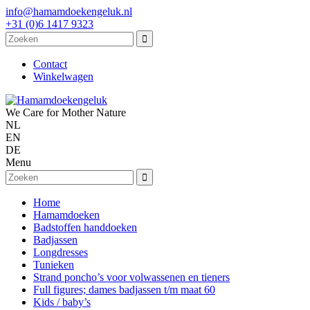
info@hamamdoekengeluk.nl
+31 (0)6 1417 9323
Contact
Winkelwagen
We Care for Mother Nature
NL
EN
DE
Menu
Home
Hamamdoeken
Badstoffen handdoeken
Badjassen
Longdresses
Tunieken
Strand poncho’s voor volwassenen en tieners
Full figures; dames badjassen t/m maat 60
Kids / baby’s