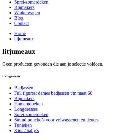
Sprei-zomerdeken
Blijmakers
Winkelwagen
Blog
Contact
Home
litjumeaux
litjumeaux
Geen producten gevonden die aan je selectie voldoen.
Categorieën
Badjassen
Full figures; dames badjassen t/m maat 60
Blijmakers
Hamamdoeken
Longdresses
Sprei-zomerdeken
Strand poncho’s voor volwassenen en tieners
Tunieken
Kids / baby’s