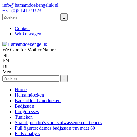
info@hamamdoekengeluk.nl
+31 (0)6 1417 9323
Contact
Winkelwagen
We Care for Mother Nature
NL
EN
DE
Menu
Home
Hamamdoeken
Badstoffen handdoeken
Badjassen
Longdresses
Tunieken
Strand poncho’s voor volwassenen en tieners
Full figures; dames badjassen t/m maat 60
Kids / baby’s