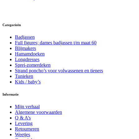
product
heeft
meerdere
variaties.
Deze
Categorieën
optie
kan
Badjassen
gekozen
Full figures; dames badjassen t/m maat 60
worden
Blijmakers
op
Hamamdoeken
de
Longdresses
productpagina
Sprei-zomerdeken
Strand poncho’s voor volwassenen en tieners
Tunieken
Kids / baby’s
Informatie
Mijn verhaal
Algemene voorwaarden
Q & A’s
Levering
Retourneren
Weetjes