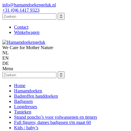
info@hamamdoekengeluk.nl
+31 (0)6 1417 9323
Contact
Winkelwagen
We Care for Mother Nature
NL
EN
DE
Menu
Home
Hamamdoeken
Badstoffen handdoeken
Badjassen
Longdresses
Tunieken
Strand poncho’s voor volwassenen en tieners
Full figures; dames badjassen t/m maat 60
Kids / baby’s