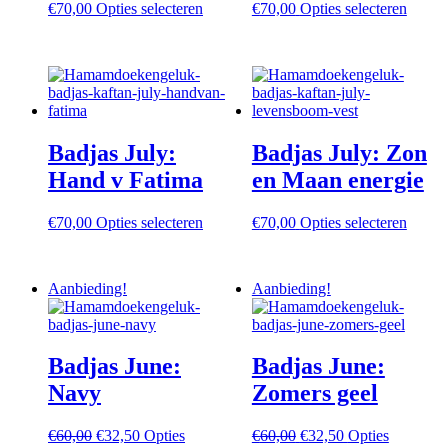
Dit
Dit
€
70,00
Opties selecteren
€
70,00
Opties selecteren
product
produc
heeft
heeft
meerdere
meerd
variaties.
variati
Deze
Deze
optie
optie
kan
kan
Badjas July:
Badjas July: Zon
gekozen
gekoz
worden
worde
Hand v Fatima
en Maan energie
op
op
de
de
Dit
Dit
€
70,00
Opties selecteren
€
70,00
Opties selecteren
productpagina
produc
product
produc
heeft
heeft
meerdere
meerd
Aanbieding!
Aanbieding!
variaties.
variati
Deze
Deze
optie
optie
kan
kan
Badjas June:
Badjas June:
gekozen
gekoz
worden
worde
Navy
Zomers geel
op
op
de
de
Oorspronkelijke
Huidige
Oorspronkelijke
Huidige
€
60,00
€
32,50
Opties
€
60,00
€
32,50
Opties
productpagina
produc