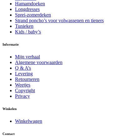
productpagina
Hamamdoeken
Longdresses
Sprei-zomerdeken
Strand poncho’s voor volwassenen en tieners
Tunieken
Kids / baby’s
Informatie
Mijn verhaal
Algemene voorwaarden
Q & A’s
Levering
Retourneren
Weetjes
Copyright
Privacy
Winkelen
Winkelwagen
Contact