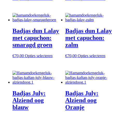
product
produc
heeft
heeft
meerdere
meerd
variaties.
variati
Deze
Deze
optie
optie
Badjas dun Lalay
Badjas dun Lalay
kan
kan
gekozen
gekoz
met capuchon:
met capuchon:
worden
worde
smaragd groen
zalm
op
op
de
de
productpagina
produc
Dit
Dit
€
70,00
Opties selecteren
€
70,00
Opties selecteren
product
produc
heeft
heeft
meerdere
meerd
variaties.
variati
Deze
Deze
optie
optie
kan
kan
Badjas July:
Badjas July:
gekozen
gekoz
worden
worde
Alziend oog
Alziend oog
op
op
blauw
Oranje
de
de
productpagina
produc