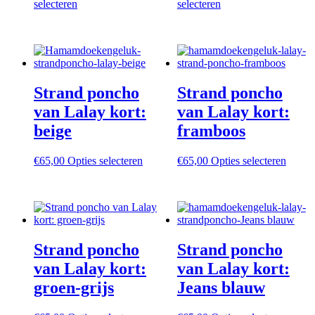
prijs
Dit
prijs
prijs
Dit
prijs
selecteren
selecteren
was:
product
is:
was:
product
is:
€60,00.
heeft
€32,50.
€60,00.
heeft
€32,50.
meerdere
meerdere
variaties.
variaties.
Deze
Deze
optie
optie
Strand poncho
Strand poncho
kan
kan
gekozen
gekozen
van Lalay kort:
van Lalay kort:
worden
worden
beige
framboos
op
op
de
de
productpagina
productpagina
Dit
Dit
€
65,00
Opties selecteren
€
65,00
Opties selecteren
product
produc
heeft
heeft
meerdere
meerd
variaties.
variati
Deze
Deze
optie
optie
Strand poncho
Strand poncho
kan
kan
gekozen
gekoz
van Lalay kort:
van Lalay kort:
worden
worde
groen-grijs
Jeans blauw
op
op
de
de
productpagina
produc