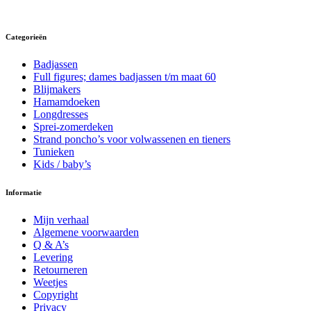
heeft
meerdere
variaties.
Deze
Categorieën
optie
kan
Badjassen
gekozen
Full figures; dames badjassen t/m maat 60
worden
Blijmakers
op
Hamamdoeken
de
Longdresses
productpagina
Sprei-zomerdeken
Strand poncho’s voor volwassenen en tieners
Tunieken
Kids / baby’s
Informatie
Mijn verhaal
Algemene voorwaarden
Q & A’s
Levering
Retourneren
Weetjes
Copyright
Privacy