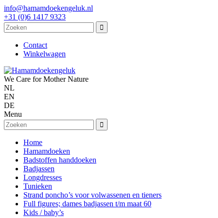
info@hamamdoekengeluk.nl
+31 (0)6 1417 9323
Contact
Winkelwagen
We Care for Mother Nature
NL
EN
DE
Menu
Home
Hamamdoeken
Badstoffen handdoeken
Badjassen
Longdresses
Tunieken
Strand poncho’s voor volwassenen en tieners
Full figures; dames badjassen t/m maat 60
Kids / baby’s