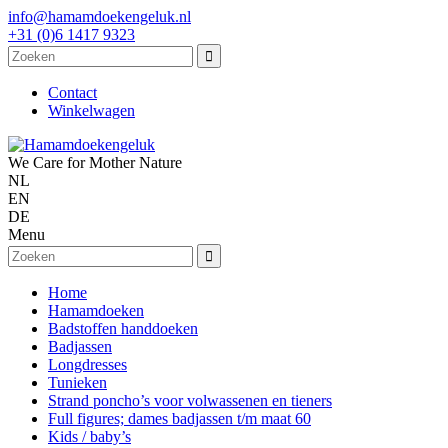
info@hamamdoekengeluk.nl
+31 (0)6 1417 9323
Contact
Winkelwagen
We Care for Mother Nature
NL
EN
DE
Menu
Home
Hamamdoeken
Badstoffen handdoeken
Badjassen
Longdresses
Tunieken
Strand poncho’s voor volwassenen en tieners
Full figures; dames badjassen t/m maat 60
Kids / baby’s