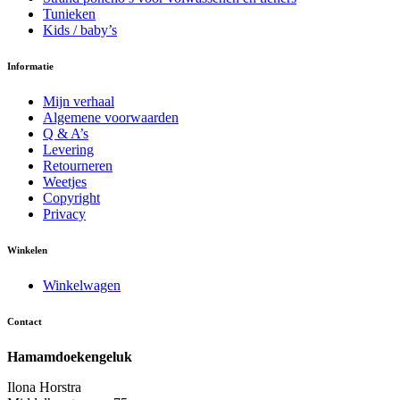
Tunieken
Kids / baby’s
Informatie
Mijn verhaal
Algemene voorwaarden
Q & A’s
Levering
Retourneren
Weetjes
Copyright
Privacy
Winkelen
Winkelwagen
Contact
Hamamdoekengeluk
Ilona Horstra