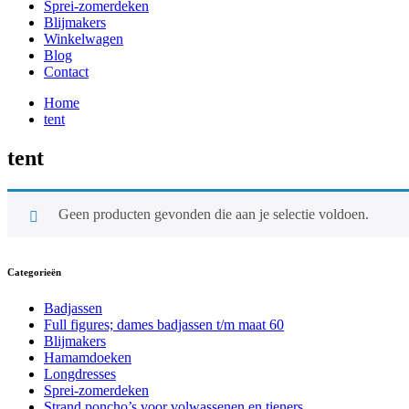
Sprei-zomerdeken
Blijmakers
Winkelwagen
Blog
Contact
Home
tent
tent
Geen producten gevonden die aan je selectie voldoen.
Categorieën
Badjassen
Full figures; dames badjassen t/m maat 60
Blijmakers
Hamamdoeken
Longdresses
Sprei-zomerdeken
Strand poncho’s voor volwassenen en tieners