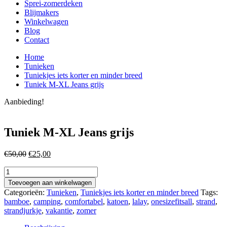
Sprei-zomerdeken
Blijmakers
Winkelwagen
Blog
Contact
Home
Tunieken
Tuniekjes iets korter en minder breed
Tuniek M-XL Jeans grijs
Aanbieding!
Tuniek M-XL Jeans grijs
Oorspronkelijke
Huidige
€
50,00
€
25,00
prijs
prijs
Tuniek
was:
is:
M-
€50,00.
€25,00.
Toevoegen aan winkelwagen
XL
Categorieën:
Tunieken
,
Tuniekjes iets korter en minder breed
Tags:
Jeans
bamboe
,
camping
,
comfortabel
,
katoen
,
lalay
,
onesizefitsall
,
strand
,
grijs
strandjurkje
,
vakantie
,
zomer
aantal