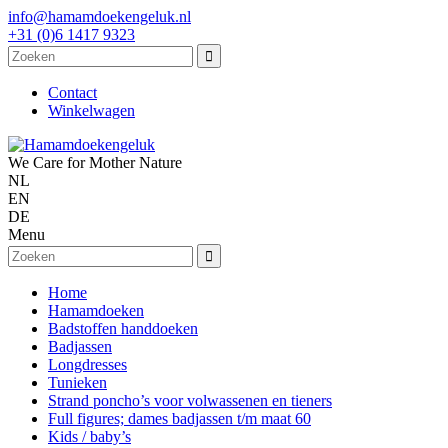
info@hamamdoekengeluk.nl
+31 (0)6 1417 9323
Contact
Winkelwagen
We Care for Mother Nature
NL
EN
DE
Menu
Home
Hamamdoeken
Badstoffen handdoeken
Badjassen
Longdresses
Tunieken
Strand poncho’s voor volwassenen en tieners
Full figures; dames badjassen t/m maat 60
Kids / baby’s