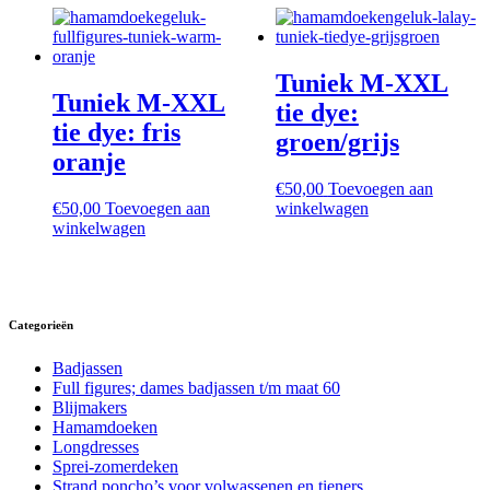
Tuniek M-XXL
Tuniek M-XXL
tie dye:
tie dye: fris
groen/grijs
oranje
€
50,00
Toevoegen aan
€
50,00
Toevoegen aan
winkelwagen
winkelwagen
Categorieën
Badjassen
Full figures; dames badjassen t/m maat 60
Blijmakers
Hamamdoeken
Longdresses
Sprei-zomerdeken
Strand poncho’s voor volwassenen en tieners