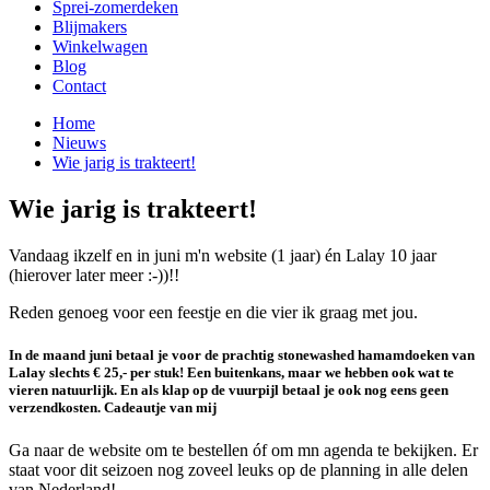
Sprei-zomerdeken
Blijmakers
Winkelwagen
Blog
Contact
Home
Nieuws
Wie jarig is trakteert!
Wie jarig is trakteert!
Vandaag ikzelf en in juni m'n website (1 jaar) én Lalay 10 jaar
(hierover later meer :-))!!
Reden genoeg voor een feestje en die vier ik graag met jou.
In de maand juni betaal je voor de prachtig stonewashed hamamdoeken van
Lalay slechts € 25,- per stuk! Een buitenkans, maar we hebben ook wat te
vieren natuurlijk. En als klap op de vuurpijl betaal je ook nog eens geen
verzendkosten. Cadeautje van mij
Ga naar de website om te bestellen óf om mn agenda te bekijken. Er
staat voor dit seizoen nog zoveel leuks op de planning in alle delen
van Nederland!