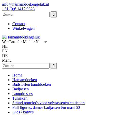
info@hamamdoekengeluk.nl
+31 (0)6 1417 9323
Contact
Winkelwagen
We Care for Mother Nature
NL
EN
DE
Menu
Home
Hamamdoeken
Badstoffen handdoeken
Badjassen
Longdresses
Tunieken
Strand poncho’s voor volwassenen en tieners
Full figures; dames badjassen t/m maat 60
Kids / baby’s