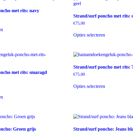
Deze
Deze
optie
optie
oncho met rits: navy
kan
kan
Strand/surf poncho met rits: 
gekozen
gekozen
worden
worden
€
75,00
Dit
op
op
en
product
Dit
de
de
Opties selecteren
heeft
product
productpagina
productpagina
meerdere
heeft
variaties.
meerdere
Deze
variaties.
optie
Deze
kan
optie
Strand/surf poncho met rits:
gekozen
kan
oncho met rits: smaragd
worden
gekozen
€
75,00
op
worden
Dit
de
op
Opties selecteren
product
productpagina
de
Dit
heeft
productpagina
en
product
meerdere
heeft
variaties.
meerdere
Deze
variaties.
optie
Deze
kan
optie
gekozen
oncho: Groen grijs
Strand/surf poncho: Jeans b
kan
worden