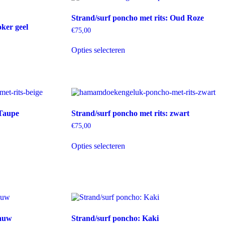
optie
kan
Strand/surf poncho met rits: Oud Roze
gekozen
oker geel
worden
€
75,00
op
Dit
de
Opties selecteren
product
productpagina
heeft
meerdere
variaties.
Deze
optie
kan
 Taupe
Strand/surf poncho met rits: zwart
gekozen
worden
€
75,00
op
Dit
de
Opties selecteren
product
productpagina
heeft
meerdere
variaties.
Deze
optie
kan
gekozen
lauw
Strand/surf poncho: Kaki
worden