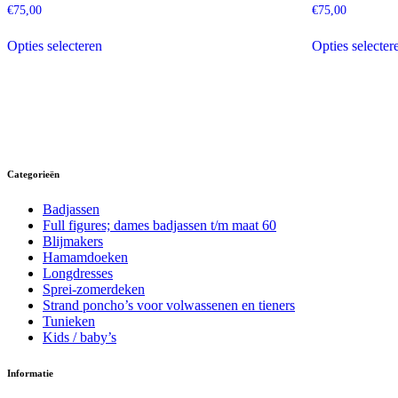
worden
€
75,00
€
75,00
op
Dit
de
Opties selecteren
Opties selecter
product
productpagina
heeft
meerdere
variaties.
Deze
optie
kan
gekozen
worden
Categorieën
op
de
Badjassen
productpagina
Full figures; dames badjassen t/m maat 60
Blijmakers
Hamamdoeken
Longdresses
Sprei-zomerdeken
Strand poncho’s voor volwassenen en tieners
Tunieken
Kids / baby’s
Informatie