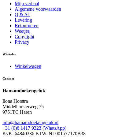
Mijn verhaal
Algemene voorwaarden
Q & A’s
Levering
Retourneren
Weetjes
Copyright
Privacy
Winkelen
Winkelwagen
Contact
Hamamdoekengeluk
Ilona Horstra
Middelhorsterweg 75
9751TC Haren
info@hamamdoekengeluk.nl
+31 (0)6 1417 9323
(
WhatsApp
)
KvK: 64840336
BTW: NL001577170B38