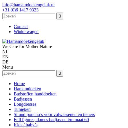
info@hamamdoekengeluk.nl
+31 (0)6 1417 9323
Contact
Winkelwagen
We Care for Mother Nature
NL
EN
DE
Menu
Home
Hamamdoeken
Badstoffen handdoeken
Badjassen
Longdresses
Tunieken
Strand poncho’s voor volwassenen en tieners
Full figures; dames badjassen t/m maat 60
Kids / baby’s