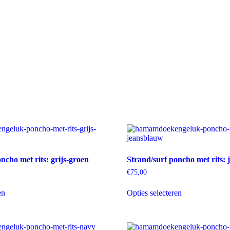
ncho met rits: grijs-groen
Strand/surf poncho met rits: 
€
75,00
Dit
Dit
en
Opties selecteren
product
product
heeft
heeft
meerdere
meerdere
variaties.
variaties.