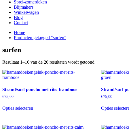
Sprei-zomerdeken
Blijmakers
Winkelwagen
Blog
Contact
Home
Producten getagged “surfen”
surfen
Resultaat 1–16 van de 20 resultaten wordt getoond
Strand/surf poncho met rits: framboos
Strand/surf po
€
75,00
€
75,00
Dit
Opties selecteren
Opties selecter
product
heeft
meerdere
variaties.