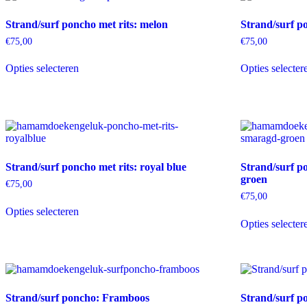
Deze
optie
Strand/surf poncho met rits: melon
Strand/surf p
kan
gekozen
€
75,00
€
75,00
worden
Dit
op
Opties selecteren
Opties selecter
product
de
heeft
productpagina
meerdere
variaties.
Deze
optie
kan
gekozen
Strand/surf poncho met rits: royal blue
Strand/surf p
worden
groen
op
€
75,00
de
€
75,00
Dit
productpagina
Opties selecteren
product
Opties selecter
heeft
meerdere
variaties.
Deze
optie
kan
Strand/surf poncho: Framboos
Strand/surf p
gekozen