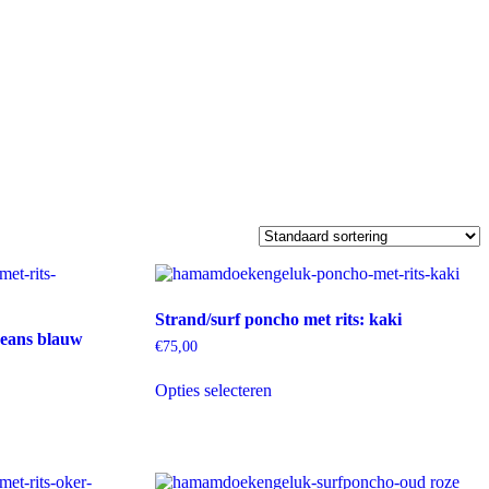
Strand/surf poncho met rits: kaki
jeans blauw
€
75,00
Dit
Opties selecteren
product
heeft
meerdere
variaties.
Deze