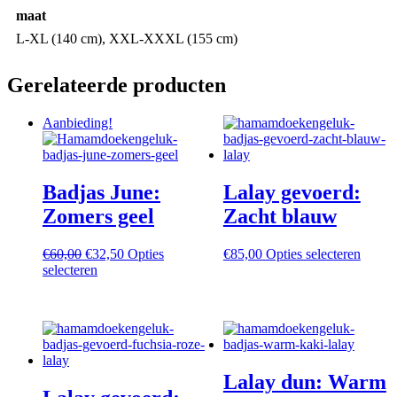
maat
L-XL (140 cm), XXL-XXXL (155 cm)
Gerelateerde producten
Aanbieding!
Badjas June:
Lalay gevoerd:
Zomers geel
Zacht blauw
Oorspronkelijke
Huidige
Dit
€
60,00
€
32,50
Opties
€
85,00
Opties selecteren
prijs
Dit
prijs
produc
selecteren
was:
product
is:
heeft
€60,00.
heeft
€32,50.
meerd
meerdere
variati
variaties.
Deze
Deze
optie
optie
kan
Lalay dun: Warm
kan
gekoz
gekozen
worde