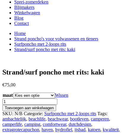
Sprei-zomerdeken
Blijmakers
Winkelwagen
Blog
Contact
Home
Strand poncho's voor volwassenen en tieners
Surfponcho met 2-loops rits
Strand/surf poncho met rits: kaki
Strand/surf poncho met rits: kaki
€
75,00
maat
Wissen
Strand/surf
poncho
Toevoegen aan winkelwagen
met
SKU:
N/B
Categorie:
Surfponcho met 2-loops rits
Tags:
rits:
ambachtelijk
,
beachlife
,
beachwear
,
bootleven
,
camperen
,
kaki
camperlife
,
camping
,
comfortwear
,
dutchdesign
,
aantal
extragrotecapuchon
,
haven
,
hydrofiel
,
ijsbad
,
katoen
,
kwaliteit
,