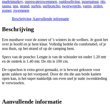
madeinturkey
,
openwaterzwemmen
,
outdoorliving
,
puurnatuur
,
rits
,
sauna
,
spa
,
strand
,
surfen
,
surfponcho
,
tweewegrits
,
varen
,
zeilen
,
zomer
,
zwemmen
Beschrijving
Aanvullende informatie
Beschrijving
Een musthave voor de zomer of 's winters in de wellnes. Je gooit het
over je hoofd en je bent klaar. Volledig bedekt én comfortabel, of je
nou thuis, op het strand of op de camping bent.
Specs van de poncho: Lengte is van de schouder tot onder 1.20 mtr
en de omtrek is 1.40 mtr. De rits is 100 cm.
De capuchon is extra groot gemaakt, er is bewust gekozen voor
grote zakken op het voorpand. Door de rits die aan beide kanten
open kan, is het super makkelijk om even snel je natte zwemkleding
te verwisselen.
Aanvullende informatie