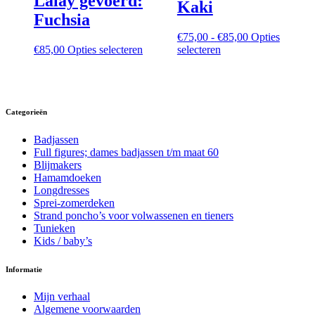
Lalay gevoerd:
Kaki
worden
op
Fuchsia
op
de
Prijsklasse:
€
75,00
-
€
85,00
Opties
de
produc
Dit
Dit
€75,00
€
85,00
Opties selecteren
selecteren
productpagina
product
product
tot
heeft
heeft
€85,00
meerdere
meerdere
variaties.
variaties.
Deze
Deze
Categorieën
optie
optie
kan
kan
Badjassen
gekozen
gekozen
Full figures; dames badjassen t/m maat 60
worden
worden
Blijmakers
op
op
Hamamdoeken
de
de
Longdresses
productpagina
productpagina
Sprei-zomerdeken
Strand poncho’s voor volwassenen en tieners
Tunieken
Kids / baby’s
Informatie
Mijn verhaal
Algemene voorwaarden