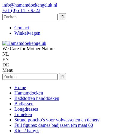
info@hamamdoekengeluk.nl
+31 (0)6 1417 9323
Contact
Winkelwagen
We Care for Mother Nature
NL
EN
DE
Menu
Home
Hamamdoeken
Badstoffen handdoeken
Badjassen
Longdresses
Tunieken
Strand poncho’s voor volwassenen en tieners
Full figures; dames badjassen t/m maat 60
Kids / baby’s