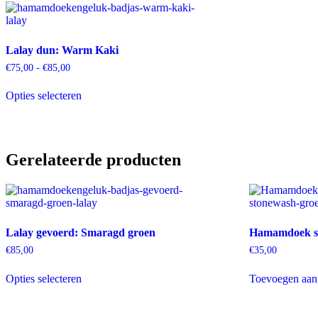
Lalay dun: Warm Kaki
Prijsklasse:
€
75,00
-
€
85,00
€75,00
Dit
tot
Opties selecteren
product
€85,00
heeft
meerdere
variaties.
Deze
Gerelateerde producten
optie
kan
gekozen
worden
op
de
Lalay gevoerd: Smaragd groen
Hamamdoek s
productpagina
€
85,00
€
35,00
Dit
Opties selecteren
Toevoegen aan
product
heeft
meerdere
variaties.