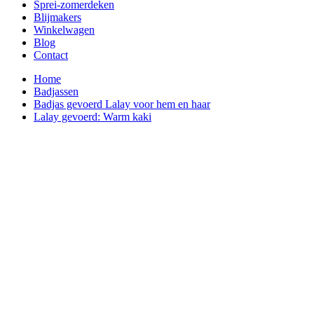
Sprei-zomerdeken
Blijmakers
Winkelwagen
Blog
Contact
Home
Badjassen
Badjas gevoerd Lalay voor hem en haar
Lalay gevoerd: Warm kaki