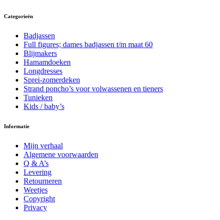
Deze
Categorieën
optie
kan
gekozen
Badjassen
worden
Full figures; dames badjassen t/m maat 60
op
Blijmakers
de
Hamamdoeken
productpagina
Longdresses
Sprei-zomerdeken
Strand poncho’s voor volwassenen en tieners
Tunieken
Kids / baby’s
Informatie
Mijn verhaal
Algemene voorwaarden
Q & A’s
Levering
Retourneren
Weetjes
Copyright
Privacy