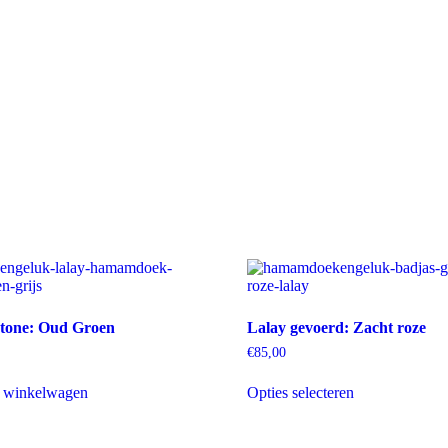
tone: Oud Groen
Lalay gevoerd: Zacht roze
€
85,00
Dit
 winkelwagen
Opties selecteren
product
heeft
meerdere
variaties.