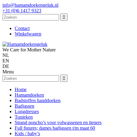
info@hamamdoekengeluk.nl
+31 (0)6 1417 9323
Contact
Winkelwagen
We Care for Mother Nature
NL
EN
DE
Menu
Home
Hamamdoeken
Badstoffen handdoeken
Badjassen
Longdresses
Tunieken
Strand poncho’s voor volwassenen en tieners
Full figures; dames badjassen t/m maat 60
Kids / baby’s