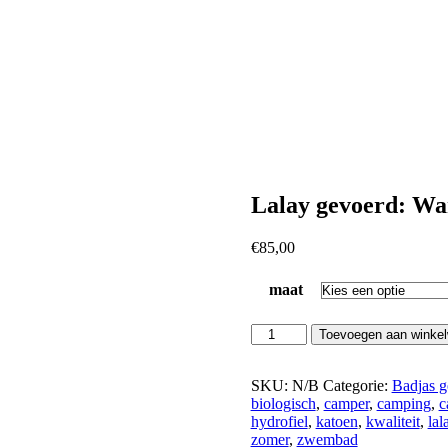
Lalay gevoerd: Wa
€
85,00
maat
Lalay
Toevoegen aan winke
gevoerd:
Warm
kaki
SKU:
N/B
Categorie:
Badjas g
aantal
biologisch
,
camper
,
camping
,
c
hydrofiel
,
katoen
,
kwaliteit
,
lal
zomer
,
zwembad