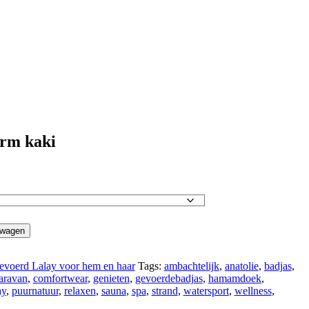
rm kaki
lwagen
evoerd Lalay voor hem en haar
Tags:
ambachtelijk
,
anatolie
,
badjas
,
aravan
,
comfortwear
,
genieten
,
gevoerdebadjas
,
hamamdoek
,
ay
,
puurnatuur
,
relaxen
,
sauna
,
spa
,
strand
,
watersport
,
wellness
,