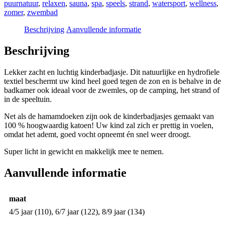
puurnatuur
,
relaxen
,
sauna
,
spa
,
speels
,
strand
,
watersport
,
wellness
,
zomer
,
zwembad
Beschrijving
Aanvullende informatie
Beschrijving
Lekker zacht en luchtig kinderbadjasje. Dit natuurlijke en hydrofiele
textiel beschermt
uw kind heel goed tegen de zon en is behalve in de
badkamer ook ideaal voor de zwemles, op de camping, het strand of
in de speeltuin.
Net als de hamamdoeken zijn ook de kinderbadjasjes gemaakt van
100 % hoogwaardig katoen!
Uw kind zal zich er prettig in voelen,
omdat het ademt, goed vocht opneemt én snel weer droogt.
Super licht in gewicht en makkelijk mee te nemen.
Aanvullende informatie
maat
4/5 jaar (110), 6/7 jaar (122), 8/9 jaar (134)