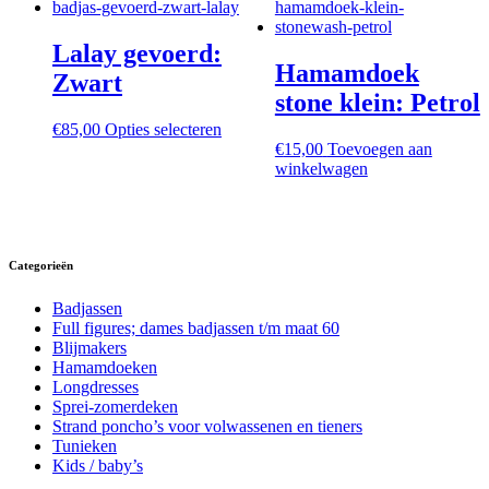
Lalay gevoerd:
Hamamdoek
Zwart
stone klein: Petrol
Dit
€
85,00
Opties selecteren
product
€
15,00
Toevoegen aan
heeft
winkelwagen
meerdere
variaties.
Deze
optie
kan
Categorieën
gekozen
worden
Badjassen
op
Full figures; dames badjassen t/m maat 60
de
Blijmakers
productpagina
Hamamdoeken
Longdresses
Sprei-zomerdeken
Strand poncho’s voor volwassenen en tieners
Tunieken
Kids / baby’s