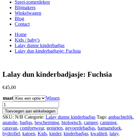
Sprei-zomerdeken
Blijmakers
Winkelwagen
Blog
Contact
Home
Kids / baby's
Lalay dunne kinderbadjas
Lalay dun kinderbadjasje: Fuchsia
Lalay dun kinderbadjasje: Fuchsia
€
45,00
maat
Wissen
Lalay
dun
Toevoegen aan winkelwagen
kinderbadjasje:
SKU:
N/B
Categorie:
Lalay dunne kinderbadjas
Tags:
ambachtelijk
,
Fuchsia
anatolie
,
badjas
,
bescherming
,
biologisch
,
camper
,
camping
,
aantal
caravan
,
comfortwear
,
genieten
,
gevoerdebadjas
,
hamamdoek
,
hydrofiel
,
katoen
,
Kids
,
kinder
,
kinderbadjas
,
kwaliteit
,
lalay
,