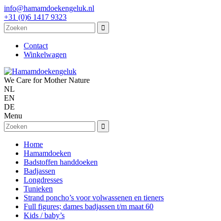
info@hamamdoekengeluk.nl
+31 (0)6 1417 9323
Contact
Winkelwagen
We Care for Mother Nature
NL
EN
DE
Menu
Home
Hamamdoeken
Badstoffen handdoeken
Badjassen
Longdresses
Tunieken
Strand poncho’s voor volwassenen en tieners
Full figures; dames badjassen t/m maat 60
Kids / baby’s