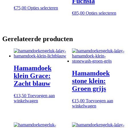
Fuchsia
Dit
€
75,00
Opties selecteren
product
Dit
€
85,00
Opties selecteren
heeft
produc
meerdere
heeft
variaties.
meerd
Deze
variati
Gerelateerde producten
optie
Deze
kan
optie
gekozen
kan
worden
gekoz
op
worde
de
op
Hamamdoek
productpagina
de
Hamamdoek
produc
klein Grace:
stone klein:
Zacht blauw
Groen grijs
€
13,50
Toevoegen aan
winkelwagen
€
15,00
Toevoegen aan
winkelwagen