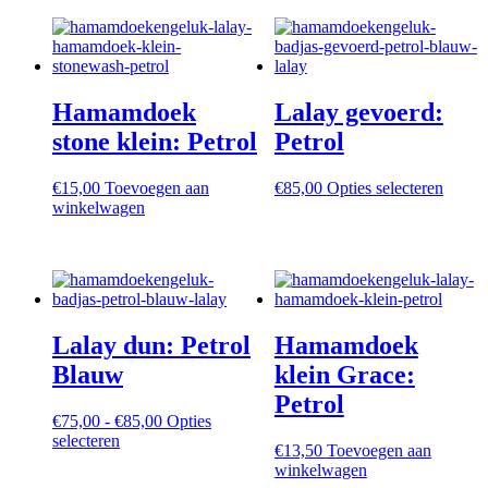
Hamamdoek
Lalay gevoerd:
stone klein: Petrol
Petrol
Dit
€
15,00
Toevoegen aan
€
85,00
Opties selecteren
produc
winkelwagen
heeft
meerd
variati
Deze
optie
kan
Lalay dun: Petrol
Hamamdoek
gekoz
worde
Blauw
klein Grace:
op
Petrol
de
Prijsklasse:
€
75,00
-
€
85,00
Opties
produc
Dit
€75,00
selecteren
€
13,50
Toevoegen aan
product
tot
winkelwagen
heeft
€85,00