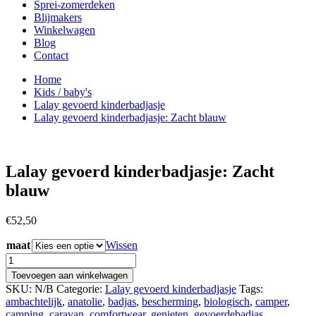
Sprei-zomerdeken
Blijmakers
Winkelwagen
Blog
Contact
Home
Kids / baby's
Lalay gevoerd kinderbadjasje
Lalay gevoerd kinderbadjasje: Zacht blauw
Lalay gevoerd kinderbadjasje: Zacht
blauw
€
52,50
maat
Wissen
Lalay
gevoerd
Toevoegen aan winkelwagen
kinderbadjasje:
SKU:
N/B
Categorie:
Lalay gevoerd kinderbadjasje
Tags:
Zacht
ambachtelijk
,
anatolie
,
badjas
,
bescherming
,
biologisch
,
camper
,
blauw
camping
,
caravan
,
comfortwear
,
genieten
,
gevoerdebadjas
,