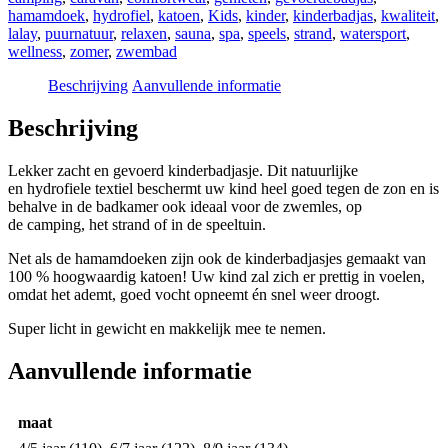
aantal
hamamdoek
,
hydrofiel
,
katoen
,
Kids
,
kinder
,
kinderbadjas
,
kwaliteit
,
lalay
,
puurnatuur
,
relaxen
,
sauna
,
spa
,
speels
,
strand
,
watersport
,
wellness
,
zomer
,
zwembad
Beschrijving
Aanvullende informatie
Beschrijving
Lekker zacht en gevoerd kinderbadjasje. Dit natuurlijke
en hydrofiele textiel beschermt uw kind heel goed tegen de zon en is
behalve in de badkamer ook ideaal voor de zwemles, op
de camping, het strand of in de speeltuin.
Net als de hamamdoeken zijn ook de kinderbadjasjes gemaakt van
100 % hoogwaardig katoen! Uw kind zal zich er prettig in voelen,
omdat het ademt, goed vocht opneemt én snel weer droogt.
Super licht in gewicht en makkelijk mee te nemen.
Aanvullende informatie
maat