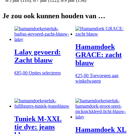
4/5 jaar (110), 6/7 jaar (122), 8/9 jaar (134)
Je zou ook kunnen houden van …
Hamamdoek
Lalay gevoerd:
GRACE: zacht
Zacht blauw
blauw
Dit
€
85,00
Opties selecteren
€
25,00
Toevoegen aan
product
winkelwagen
heeft
meerdere
variaties.
Deze
optie
kan
gekozen
Tuniek M-XXL
worden
tie dye: jeans
op
Hamamdoek XL
de