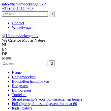
info@hamamdoekengeluk.nl
+31 (0)6 1417 9323
Contact
Winkelwagen
We Care for Mother Nature
NL
EN
DE
Menu
Home
Hamamdoeken
Badstoffen handdoeken
Badjassen
Longdresses
Tunieken
Strand poncho’s voor volwassenen en tieners
Full figures; dames badjassen t/m maat 60
Kids / baby’s