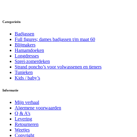
meerdere
variaties.
Deze
optie
Categorieën
kan
gekozen
Badjassen
worden
Full figures; dames badjassen t/m maat 60
op
Blijmakers
de
Hamamdoeken
productpagina
Longdresses
Sprei-zomerdeken
Strand poncho’s voor volwassenen en tieners
Tunieken
Kids / baby’s
Informatie
Mijn verhaal
Algemene voorwaarden
Q & A’s
Levering
Retourneren
Weetjes
Copyright