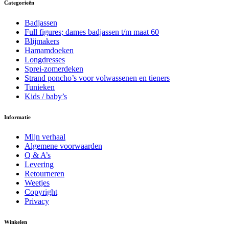
Categorieën
Badjassen
Full figures; dames badjassen t/m maat 60
Blijmakers
Hamamdoeken
Longdresses
Sprei-zomerdeken
Strand poncho’s voor volwassenen en tieners
Tunieken
Kids / baby’s
Informatie
Mijn verhaal
Algemene voorwaarden
Q & A’s
Levering
Retourneren
Weetjes
Copyright
Privacy
Winkelen