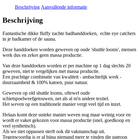
Beschrijving
Aanvullende informatie
Beschrijving
Fantastische dikke fluffy zachte badhanddoeken, echte eye catchers
in je badkamer of de sauna.
Deze handdoeken worden geweven op oude 'shuttle looms', mensen
werk dus en zeker geen massa productie.
Van deze handdoeken worden er per machine op 1 dag slechts 20
geweven, niet te vergelijken met massa productie.
Een prachtige combinatie van kwaliteit - ambachtelijk werk -
duurzaamheid & 100% katoen, puur natuur.
Geweven op old shuttle looms, oftewel oude
schietspoelweefgetouwen, net als al m'n andere textiel.
Het weven op een traditionele manier vergt veel tijd en inzet.
Helaas komt deze unieke manier weven nog maar weinig voor en
wordt er vaker gekozen voor massa productie (snel, goedkoop en
veel synthetisch).
Als we niet oppassen sterft ook dit vakmanschap uit.
Tegenwoordig is er al bijna niemand meer te vinden die patroon