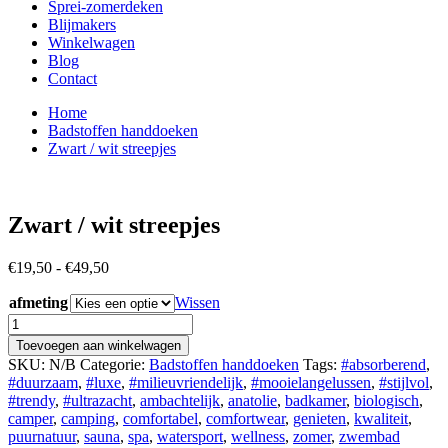
Sprei-zomerdeken
Blijmakers
Winkelwagen
Blog
Contact
Home
Badstoffen handdoeken
Zwart / wit streepjes
Zwart / wit streepjes
Prijsklasse:
€
19,50
-
€
49,50
€19,50
afmeting
tot
Wissen
€49,50
Zwart
/
Toevoegen aan winkelwagen
wit
SKU:
N/B
Categorie:
Badstoffen handdoeken
Tags:
#absorberend
,
streepjes
#duurzaam
,
#luxe
,
#milieuvriendelijk
,
#mooielangelussen
,
#stijlvol
,
aantal
#trendy
,
#ultrazacht
,
ambachtelijk
,
anatolie
,
badkamer
,
biologisch
,
camper
,
camping
,
comfortabel
,
comfortwear
,
genieten
,
kwaliteit
,
puurnatuur
,
sauna
,
spa
,
watersport
,
wellness
,
zomer
,
zwembad