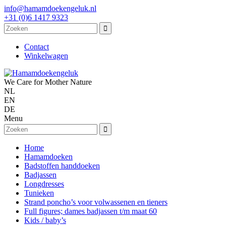
info@hamamdoekengeluk.nl
+31 (0)6 1417 9323
Contact
Winkelwagen
We Care for Mother Nature
NL
EN
DE
Menu
Home
Hamamdoeken
Badstoffen handdoeken
Badjassen
Longdresses
Tunieken
Strand poncho’s voor volwassenen en tieners
Full figures; dames badjassen t/m maat 60
Kids / baby’s