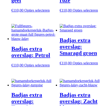
geel
roze
de
produ
Dit
Dit
€
110,00
Opties selecteren
€
110,00
Opties selecteren
product
produ
heeft
heeft
meerdere
meer
variaties.
variat
Deze
Deze
optie
optie
Badjas extra
kan
kan
gekozen
geko
overslag:
Badjas extra
worden
word
Smaragd groen
op
op
overslag: Petrol
de
de
productpagina
produ
Dit
€
110,00
Opties selecteren
Dit
€
110,00
Opties selecteren
produ
product
heeft
heeft
meer
meerdere
variat
variaties.
Deze
Deze
optie
optie
kan
Badjas extra
Badjas extra
kan
geko
gekozen
overslag:
overslag: Zacht
word
worden
op