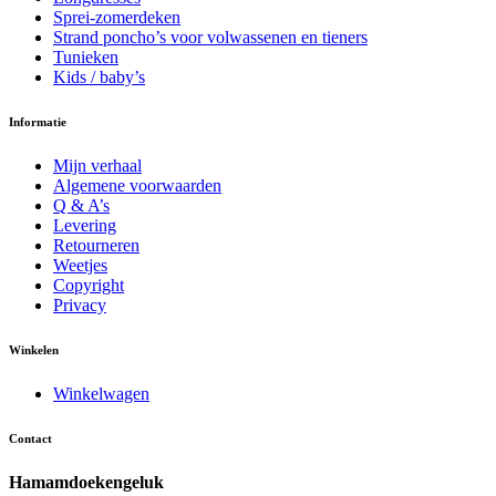
productpagina
Sprei-zomerdeken
Strand poncho’s voor volwassenen en tieners
Tunieken
Kids / baby’s
Informatie
Mijn verhaal
Algemene voorwaarden
Q & A’s
Levering
Retourneren
Weetjes
Copyright
Privacy
Winkelen
Winkelwagen
Contact
Hamamdoekengeluk