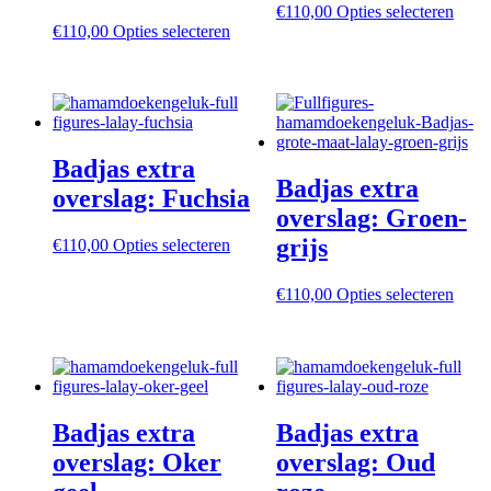
Dit
€
110,00
Opties selecteren
Dit
produ
€
110,00
Opties selecteren
product
heeft
heeft
meer
meerdere
variat
variaties.
Deze
Deze
optie
optie
kan
Badjas extra
kan
geko
Badjas extra
gekozen
word
overslag: Fuchsia
worden
op
overslag: Groen-
op
de
grijs
Dit
€
110,00
Opties selecteren
de
produ
product
productpagina
heeft
Dit
€
110,00
Opties selecteren
meerdere
produ
variaties.
heeft
Deze
meer
optie
variat
kan
Deze
gekozen
optie
worden
Badjas extra
Badjas extra
kan
op
geko
overslag: Oker
overslag: Oud
de
word
productpagina
op