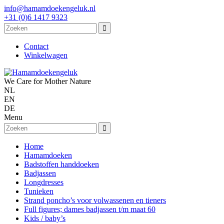
info@hamamdoekengeluk.nl
+31 (0)6 1417 9323
Contact
Winkelwagen
We Care for Mother Nature
NL
EN
DE
Menu
Home
Hamamdoeken
Badstoffen handdoeken
Badjassen
Longdresses
Tunieken
Strand poncho’s voor volwassenen en tieners
Full figures; dames badjassen t/m maat 60
Kids / baby’s