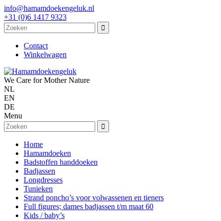
info@hamamdoekengeluk.nl
+31 (0)6 1417 9323
Contact
Winkelwagen
We Care for Mother Nature
NL
EN
DE
Menu
Home
Hamamdoeken
Badstoffen handdoeken
Badjassen
Longdresses
Tunieken
Strand poncho’s voor volwassenen en tieners
Full figures; dames badjassen t/m maat 60
Kids / baby’s