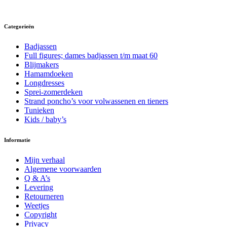
Deze
meerdere
optie
variaties.
kan
Deze
Categorieën
gekozen
optie
worden
kan
Badjassen
op
gekozen
Full figures; dames badjassen t/m maat 60
de
worden
Blijmakers
productpagina
op
Hamamdoeken
de
Longdresses
productpagina
Sprei-zomerdeken
Strand poncho’s voor volwassenen en tieners
Tunieken
Kids / baby’s
Informatie
Mijn verhaal
Algemene voorwaarden
Q & A’s
Levering
Retourneren
Weetjes
Copyright
Privacy