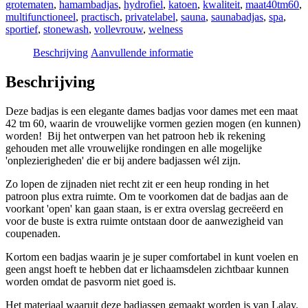
grotematen
,
hamambadjas
,
hydrofiel
,
katoen
,
kwaliteit
,
maat40tm60
,
multifunctioneel
,
practisch
,
privatelabel
,
sauna
,
saunabadjas
,
spa
,
sportief
,
stonewash
,
vollevrouw
,
welness
Beschrijving
Aanvullende informatie
Beschrijving
Deze badjas is een elegante dames badjas voor dames met een maat
42 tm 60, waarin de vrouwelijke vormen gezien mogen (en kunnen)
worden! Bij het ontwerpen van het patroon heb ik rekening
gehouden met alle vrouwelijke rondingen en alle mogelijke
'onplezierigheden' die er bij andere badjassen wél zijn.
Zo lopen de zijnaden niet recht zit er een heup ronding in het
patroon plus extra ruimte. Om te voorkomen dat de badjas aan de
voorkant 'open' kan gaan staan, is er extra overslag gecreëerd en
voor de buste is extra ruimte ontstaan door de aanwezigheid van
coupenaden.
Kortom een badjas waarin je je super comfortabel in kunt voelen en
geen angst hoeft te hebben dat er lichaamsdelen zichtbaar kunnen
worden omdat de pasvorm niet goed is.
Het materiaal waaruit deze badjassen gemaakt worden is van Lalay.