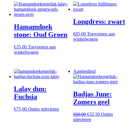
Longdress: zwart
Hamamdoek
stone: Oud Groen
€
85,00
Toevoegen aan
winkelwagen
€
35,00
Toevoegen aan
winkelwagen
Aanbieding!
Lalay dun:
Badjas June:
Fuchsia
Zomers geel
Dit
€
75,00
Opties selecteren
product
Oorspronkelijke
Huidige
€
60,00
€
32,50
Opties
heeft
prijs
Dit
prijs
selecteren
meerdere
was:
product
is:
variaties.
€60,00.
heeft
€32,50.