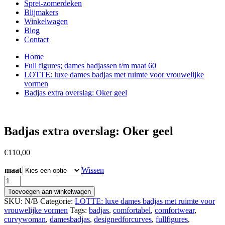
Sprei-zomerdeken
Blijmakers
Winkelwagen
Blog
Contact
Home
Full figures; dames badjassen t/m maat 60
LOTTE: luxe dames badjas met ruimte voor vrouwelijke
vormen
Badjas extra overslag: Oker geel
Badjas extra overslag: Oker geel
€
110,00
maat
Wissen
Badjas
extra
Toevoegen aan winkelwagen
overslag:
SKU:
N/B
Categorie:
LOTTE: luxe dames badjas met ruimte voor
Oker
vrouwelijke vormen
Tags:
badjas
,
comfortabel
,
comfortwear
,
geel
curvywoman
,
damesbadjas
,
designedforcurves
,
fullfigures
,
aantal