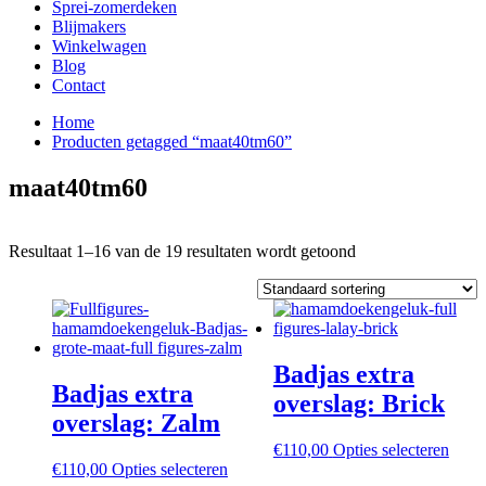
Sprei-zomerdeken
Blijmakers
Winkelwagen
Blog
Contact
Home
Producten getagged “maat40tm60”
maat40tm60
Resultaat 1–16 van de 19 resultaten wordt getoond
Badjas extra
Badjas extra
overslag: Brick
overslag: Zalm
Dit
€
110,00
Opties selecteren
Dit
produ
€
110,00
Opties selecteren