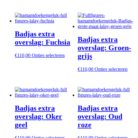
product
heeft
heeft
meer
meerdere
variat
variaties.
Deze
Deze
optie
optie
kan
Badjas extra
kan
geko
Badjas extra
gekozen
word
overslag: Fuchsia
worden
op
overslag: Groen-
op
de
grijs
Dit
€
110,00
Opties selecteren
de
produ
product
productpagina
heeft
Dit
€
110,00
Opties selecteren
meerdere
produ
variaties.
heeft
Deze
meer
optie
variat
kan
Deze
gekozen
optie
worden
Badjas extra
Badjas extra
kan
op
geko
overslag: Oker
overslag: Oud
de
word
productpagina
geel
roze
op
de
produ
Dit
Dit
€
110,00
Opties selecteren
€
110,00
Opties selecteren