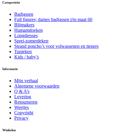
gekozen
Categorieën
kan
worden
gekozen
op
worden
Badjassen
de
op
Full figures; dames badjassen t/m maat 60
productpagina
de
Blijmakers
productpagina
Hamamdoeken
Longdresses
Sprei-zomerdeken
Strand poncho’s voor volwassenen en tieners
Tunieken
Kids / baby’s
Informatie
Mijn verhaal
Algemene voorwaarden
Q & A’s
Levering
Retourneren
Weetjes
Copyright
Privacy
Winkelen