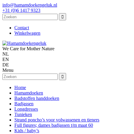
info@hamamdoekengeluk.nl
+31 (0)6 1417 9323
Contact
Winkelwagen
We Care for Mother Nature
NL
EN
DE
Menu
Home
Hamamdoeken
Badstoffen handdoeken
Badjassen
Longdresses
Tunieken
Strand poncho’s voor volwassenen en tieners
Full figures; dames badjassen t/m maat 60
Kids / baby’s