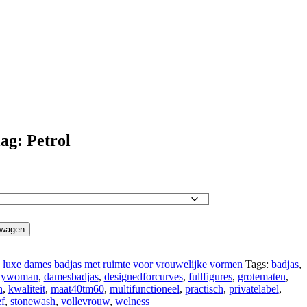
ag: Petrol
lwagen
uxe dames badjas met ruimte voor vrouwelijke vormen
Tags:
badjas
,
vywoman
,
damesbadjas
,
designedforcurves
,
fullfigures
,
grotematen
,
n
,
kwaliteit
,
maat40tm60
,
multifunctioneel
,
practisch
,
privatelabel
,
ef
,
stonewash
,
vollevrouw
,
welness