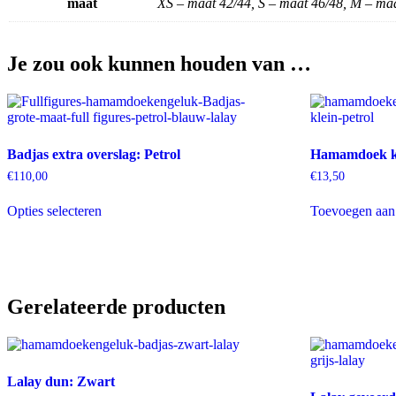
maat
XS – maat 42/44, S – maat 46/48, M – maa
Je zou ook kunnen houden van …
Badjas extra overslag: Petrol
Hamamdoek kl
€
110,00
€
13,50
Dit
Opties selecteren
Toevoegen aan
product
heeft
meerdere
variaties.
Deze
optie
Gerelateerde producten
kan
gekozen
worden
op
de
Lalay dun: Zwart
productpagina