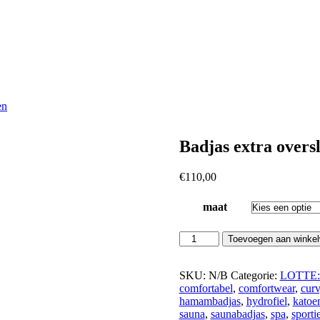
en
Badjas extra oversl
€
110,00
maat
Badjas
Toevoegen aan winke
extra
overslag:
Petrol
SKU:
N/B
Categorie:
LOTTE: l
aantal
comfortabel
,
comfortwear
,
cur
hamambadjas
,
hydrofiel
,
katoe
sauna
,
saunabadjas
,
spa
,
sporti