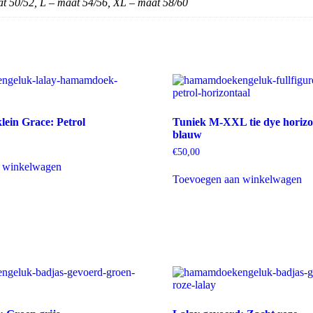
t 50/52, L – maat 54/56, XL – maat 58/60
ein Grace: Petrol
Tuniek M-XXL tie dye horizon
blauw
€
50,00
 winkelwagen
Toevoegen aan winkelwagen