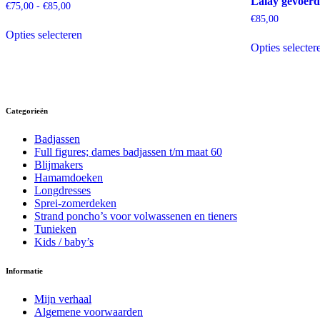
Lalay gevoerd
Prijsklasse:
€
75,00
-
€
85,00
€75,00
€
85,00
Dit
tot
Opties selecteren
product
€85,00
Opties selecter
heeft
meerdere
variaties.
Deze
optie
Categorieën
kan
gekozen
worden
Badjassen
op
Full figures; dames badjassen t/m maat 60
de
Blijmakers
productpagina
Hamamdoeken
Longdresses
Sprei-zomerdeken
Strand poncho’s voor volwassenen en tieners
Tunieken
Kids / baby’s
Informatie
Mijn verhaal
Algemene voorwaarden