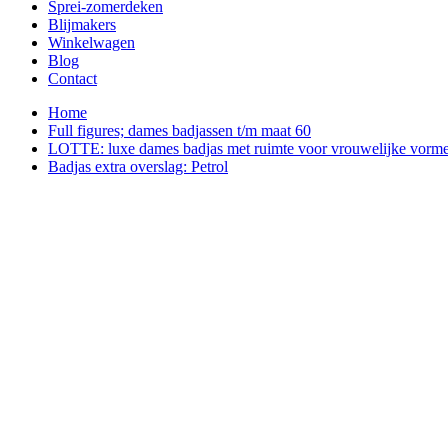
Sprei-zomerdeken
Blijmakers
Winkelwagen
Blog
Contact
Home
Full figures; dames badjassen t/m maat 60
LOTTE: luxe dames badjas met ruimte voor vrouwelijke vorm
Badjas extra overslag: Petrol