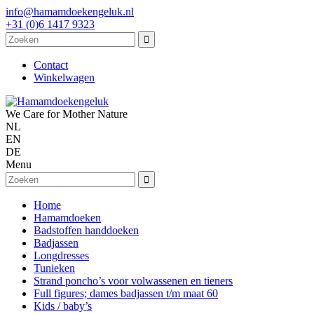
info@hamamdoekengeluk.nl
+31 (0)6 1417 9323
Contact
Winkelwagen
We Care for Mother Nature
NL
EN
DE
Menu
Home
Hamamdoeken
Badstoffen handdoeken
Badjassen
Longdresses
Tunieken
Strand poncho’s voor volwassenen en tieners
Full figures; dames badjassen t/m maat 60
Kids / baby’s