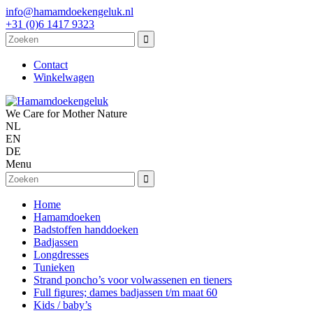
info@hamamdoekengeluk.nl
+31 (0)6 1417 9323
Contact
Winkelwagen
We Care for Mother Nature
NL
EN
DE
Menu
Home
Hamamdoeken
Badstoffen handdoeken
Badjassen
Longdresses
Tunieken
Strand poncho’s voor volwassenen en tieners
Full figures; dames badjassen t/m maat 60
Kids / baby’s