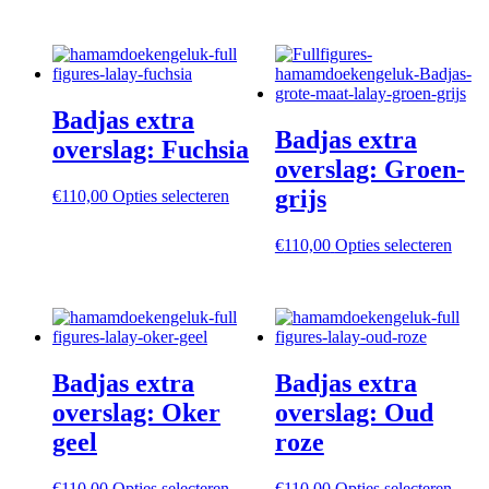
product
heeft
heeft
meer
meerdere
variat
variaties.
Deze
Deze
optie
optie
kan
Badjas extra
kan
geko
Badjas extra
gekozen
word
overslag: Fuchsia
worden
op
overslag: Groen-
op
de
grijs
Dit
€
110,00
Opties selecteren
de
produ
product
productpagina
heeft
Dit
€
110,00
Opties selecteren
meerdere
produ
variaties.
heeft
Deze
meer
optie
variat
kan
Deze
gekozen
optie
worden
Badjas extra
Badjas extra
kan
op
geko
overslag: Oker
overslag: Oud
de
word
productpagina
geel
roze
op
de
produ
Dit
Dit
€
110,00
Opties selecteren
€
110,00
Opties selecteren