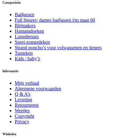
gekozen
Categorieën
kan
worden
gekozen
op
worden
Badjassen
de
op
Full figures; dames badjassen t/m maat 60
productpagina
de
Blijmakers
productpagina
Hamamdoeken
Longdresses
Sprei-zomerdeken
Strand poncho’s voor volwassenen en tieners
Tunieken
Kids / baby’s
Informatie
Mijn verhaal
Algemene voorwaarden
Q & A’s
Levering
Retourneren
Weetjes
Copyright
Privacy
Winkelen