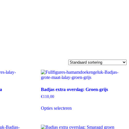
a
Badjas extra overslag: Groen-grijs
€
110,00
Dit
Opties selecteren
product
heeft
meerdere
variaties.