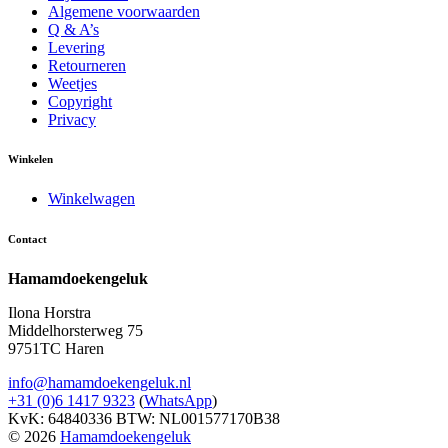
Algemene voorwaarden
Q & A’s
Levering
Retourneren
Weetjes
Copyright
Privacy
Winkelen
Winkelwagen
Contact
Hamamdoekengeluk
Ilona Horstra
Middelhorsterweg 75
9751TC Haren
info@hamamdoekengeluk.nl
+31 (0)6 1417 9323
(
WhatsApp
)
KvK: 64840336
BTW: NL001577170B38
© 2026
Hamamdoekengeluk