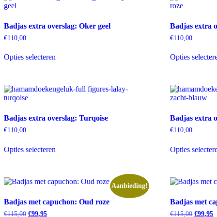
Deze
optie
kan
Badjas extra overslag: Oker geel
Badjas extra 
gekozen
worden
€
110,00
€
110,00
op
Dit
de
Opties selecteren
Opties selecter
product
productpagina
heeft
meerdere
variaties.
Deze
optie
kan
Badjas extra overslag: Turqoise
Badjas extra 
gekozen
worden
€
110,00
€
110,00
op
Dit
de
Opties selecteren
Opties selecter
product
productpagina
heeft
meerdere
variaties.
Deze
Aanbieding!
optie
Badjas met capuchon: Oud roze
Badjas met c
kan
gekozen
Oorspronkelijke
Huidige
Oorspro
H
€
115,00
€
99,95
€
115,00
€
99,95