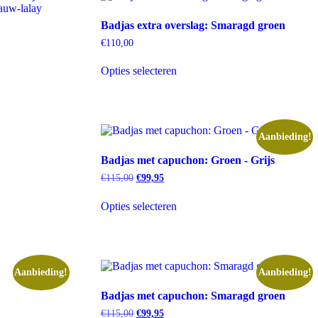
Deze
optie
Badjas extra overslag: Smaragd groen
kan
gekozen
€
110,00
worden
Dit
op
Opties selecteren
product
de
heeft
productpagina
meerdere
variaties.
Deze
optie
Aanbieding!
kan
Badjas met capuchon: Groen - Grijs
gekozen
worden
Oorspronkelijke
Huidige
€
115,00
€
99,95
op
prijs
prijs
Dit
de
was:
is:
Opties selecteren
product
€115,00.
€99,95.
productpagina
heeft
meerdere
variaties.
Deze
optie
Aanbieding!
Aanbieding!
kan
Badjas met capuchon: Smaragd groen
gekozen
worden
Oorspronkelijke
Huidige
€
115,00
€
99,95