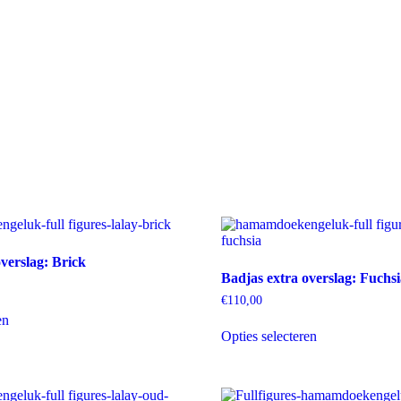
verslag: Brick
Badjas extra overslag: Fuchsi
€
110,00
Dit
en
product
Dit
Opties selecteren
heeft
product
meerdere
heeft
variaties.
meerdere
Deze
variaties.