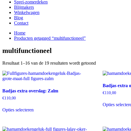
Sprei-zomerdeken
Blijmakers
Winkelwagen
Blog
Contact
Home
Producten getagged “multifunctioneel”
multifunctioneel
Resultaat 1–16 van de 19 resultaten wordt getoond
Badjas extra o
Badjas extra overslag: Zalm
€
110,00
€
110,00
Opties selecter
Dit
Opties selecteren
product
heeft
meerdere
variaties.