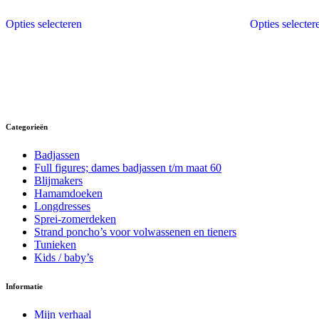
worden
prijs
prijs
prijs
p
Dit
op
was:
is:
was:
is
Opties selecteren
Opties selecter
product
€115,00.
€99,95.
€115,00
€
de
heeft
productpagina
meerdere
variaties.
Deze
optie
kan
gekozen
worden
Categorieën
op
de
Badjassen
productpagina
Full figures; dames badjassen t/m maat 60
Blijmakers
Hamamdoeken
Longdresses
Sprei-zomerdeken
Strand poncho’s voor volwassenen en tieners
Tunieken
Kids / baby’s
Informatie
Mijn verhaal