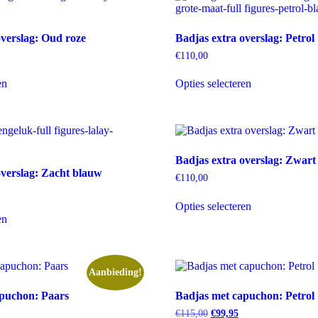
optie
Deze
kan
optie
gekozen
kan
overslag: Oud roze
Badjas extra overslag: Petrol
worden
gekozen
op
worden
€
110,00
de
op
Dit
Dit
productpagina
de
en
Opties selecteren
product
product
productpagina
heeft
heeft
meerdere
meerdere
variaties.
variaties.
Deze
Deze
optie
optie
Badjas extra overslag: Zwart
kan
kan
overslag: Zacht blauw
gekozen
gekozen
€
110,00
worden
worden
Dit
op
op
Opties selecteren
Dit
product
de
de
en
product
heeft
productpagina
productpagina
heeft
meerdere
meerdere
variaties.
variaties.
Deze
Deze
optie
Aanbieding!
optie
kan
apuchon: Paars
Badjas met capuchon: Petrol
kan
gekozen
gekozen
worden
nkelijke
uidige
Oorspronkelijke
Huidige
€
115,00
€
99,95