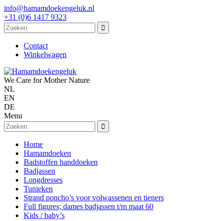
info@hamamdoekengeluk.nl
+31 (0)6 1417 9323
Contact
Winkelwagen
We Care for Mother Nature
NL
EN
DE
Menu
Home
Hamamdoeken
Badstoffen handdoeken
Badjassen
Longdresses
Tunieken
Strand poncho’s voor volwassenen en tieners
Full figures; dames badjassen t/m maat 60
Kids / baby’s